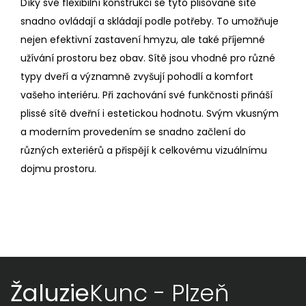
Díky své flexibilní konstrukci se tyto plisované sítě
snadno ovládají a skládají podle potřeby. To umožňuje
nejen efektivní zastavení hmyzu, ale také příjemné
užívání prostoru bez obav. Sítě jsou vhodné pro různé
typy dveří a významně zvyšují pohodlí a komfort
vašeho interiéru. Při zachování své funkčnosti přináší
plissé sítě dveřní i estetickou hodnotu. Svým vkusným
a moderním provedením se snadno začlení do
různých exteriérů a přispějí k celkovému vizuálnímu
dojmu prostoru.
Žaluzie
Kunc - Plzeň