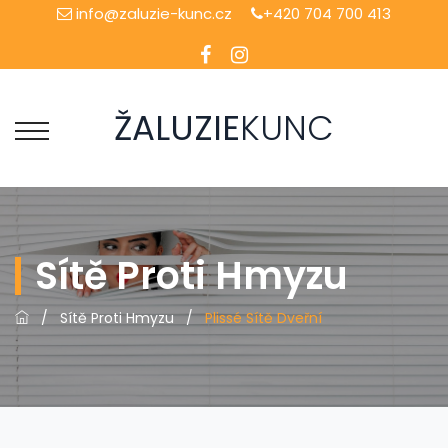
info@zaluzie-kunc.cz
+420 704 700 413
ŽALUZIE
KUNC
Sítě Proti Hmyzu
/
Sítě Proti Hmyzu
/
Plissé Sítě Dveřní